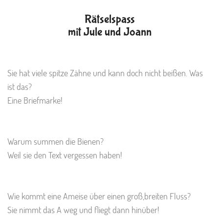
R
ä
t
s
e
l
s
p
a
s
s
mit
Jule
und
Joann
Sie hat viele spitze Zähne und kann doch nicht beißen.
Was
ist das?
Eine Briefmarke!
Warum summen die Bienen?
Weil sie den Text vergessen haben!
Wie kommt eine Ameise über einen groß,breiten Fluss?
Sie nimmt das A weg und fliegt dann hinüber!