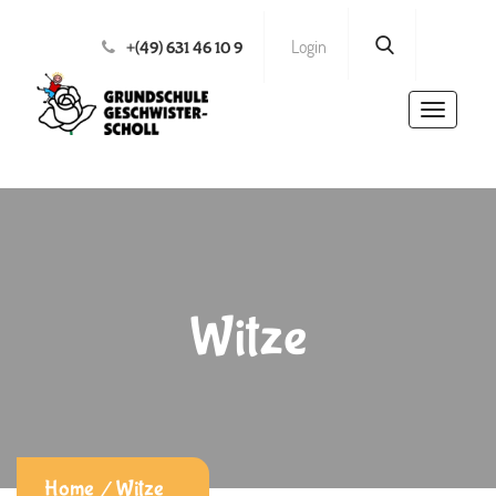
Login
+(49) 631 46 10 9
Toggle
navigatio
Witze
Home
Witze