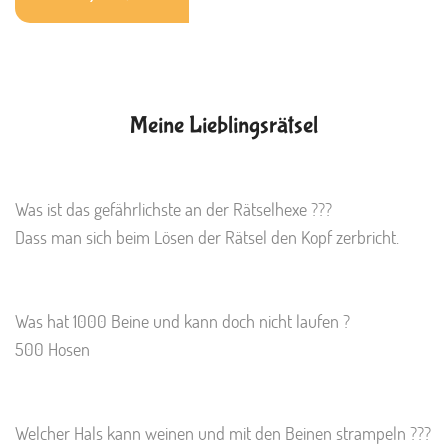
M
ei
n
e
L
ie
b
l
i
n
g
s
r
ä
t
s
e
l
Was ist das gefährlichste an der Rätselhexe ???
Dass man sich beim Lösen der Rätsel den Kopf zerbricht.
Was hat 1000 Beine und kann doch nicht laufen ?
500 Hosen
Welcher Hals kann weinen und mit den Beinen strampeln ???