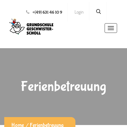
Login
+(49) 631 46 10 9
Toggle
navigatio
Ferienbetreuung
Home
Ferienbetreuung